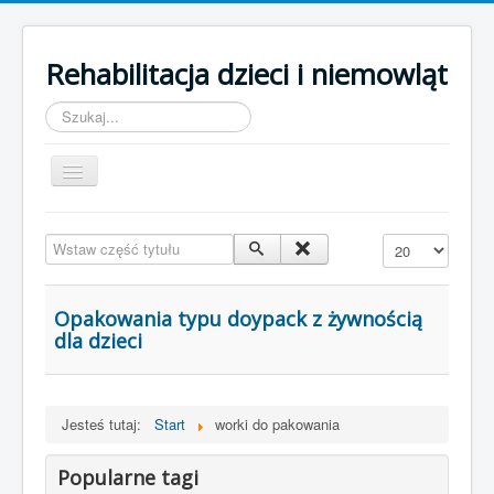
Rehabilitacja dzieci i niemowląt
Szukaj...
Toggle
Navigation
Strona główna
Wstaw część tytułu
Pokaż #
Opakowania typu doypack z żywnością
dla dzieci
Jesteś tutaj:
Start
worki do pakowania
Popularne tagi