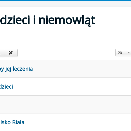
 dzieci i niemowląt
Pokaż #
20
 jej leczenia
zieci
lsko Biała